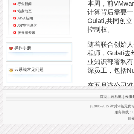
本周，前VMw
行业新闻
计算背后需要一个新
站点动态
JAVA新闻
Gulati,共
JSP空间新闻
控制权。
服务器资讯
随着联合创始人兼CT
操作手册
程师，Gulati
业知识部署私有
深员工，包括Nuta
云系统常见问题
在五月该公司准
署。周三，ZeroSt
首页
|
云系统
|
云服
万美元的融资，并且
@2006-2015 深圳51畅无
事会。
服务热线：0755
邮箱
“我们通过提供